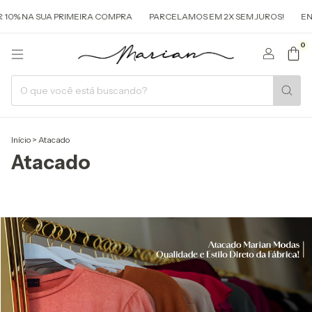
10% NA SUA PRIMEIRA COMPRA
PARCELAMOS EM 2X SEM JUROS!
ENT
0
Início
>
Atacado
Atacado