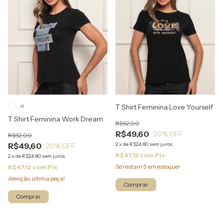
T Shirt Feminina Love Yourself
+1
T Shirt Feminina Work Dream
R$62,00
R$49,60
20
% OFF
R$62,00
R$49,60
2
x
de
R$24,80
sem juros
20
% OFF
R$47,12
com
Pix
2
x
de
R$24,80
sem juros
Só restam
5
em estoque!
R$47,12
com
Pix
Atenção, última peça!
Comprar
Comprar