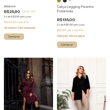
+3
Calça Legging Pezinho
R$62,00
Poliamida
R$25,90
58
% OFF
2
x
de
R$12,95
sem juros
R$135,00
R$24,61
com
Pix
2
x
de
R$67,50
sem juros
Só restam
3
em estoque!
R$128,25
com
Pix
Atenção, última peça!
Comprar
Comprar