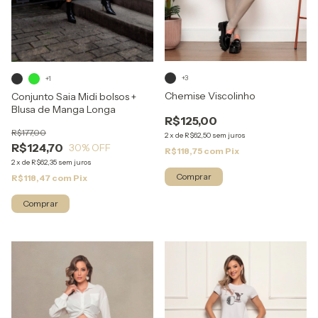
+3
+1
Chemise Viscolinho
Conjunto Saia Midi bolsos +
Blusa de Manga Longa
R$125,00
R$177,00
2
x
de
R$62,50
sem juros
R$124,70
30
% OFF
R$118,75
com
Pix
2
x
de
R$62,35
sem juros
Comprar
R$118,47
com
Pix
Comprar