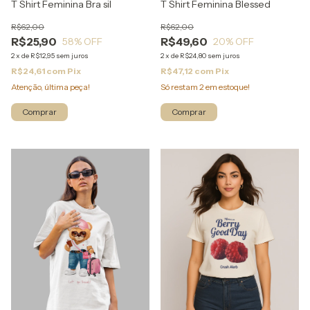
T Shirt Feminina Bra sil
T Shirt Feminina Blessed
R$62,00
R$62,00
R$25,90
R$49,60
58
% OFF
20
% OFF
2
x
de
R$12,95
sem juros
2
x
de
R$24,80
sem juros
R$24,61
com
Pix
R$47,12
com
Pix
Atenção, última peça!
Só restam
2
em estoque!
Comprar
Comprar