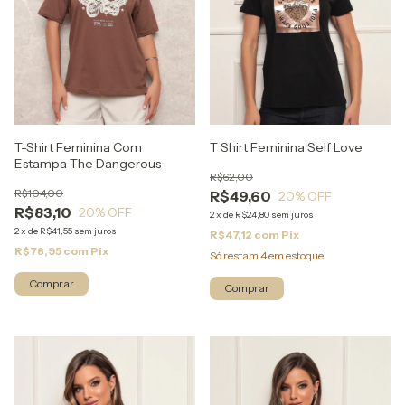
T-Shirt Feminina Com
T Shirt Feminina Self Love
Estampa The Dangerous
R$62,00
R$104,00
R$49,60
20
% OFF
R$83,10
20
% OFF
2
x
de
R$24,80
sem juros
2
x
de
R$41,55
sem juros
R$47,12
com
Pix
R$78,95
com
Pix
Só restam
4
em estoque!
Comprar
Comprar