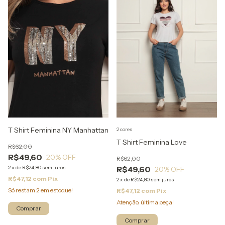
T Shirt Feminina NY Manhattan
2 cores
T Shirt Feminina Love
R$62,00
R$49,60
20
% OFF
R$62,00
2
x
de
R$24,80
sem juros
R$49,60
20
% OFF
R$47,12
com
Pix
2
x
de
R$24,80
sem juros
Só restam
2
em estoque!
R$47,12
com
Pix
Atenção, última peça!
Comprar
Comprar