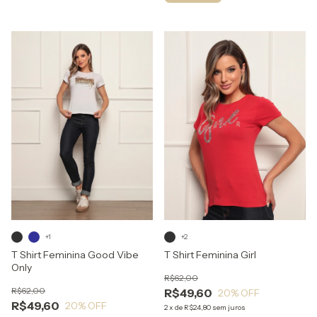
+1
+2
T Shirt Feminina Good Vibe
T Shirt Feminina Girl
Only
R$62,00
R$62,00
R$49,60
20
% OFF
R$49,60
20
% OFF
2
x
de
R$24,80
sem juros