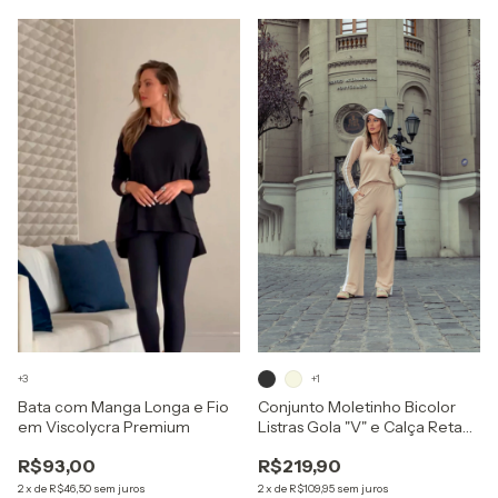
+3
+1
Bata com Manga Longa e Fio
Conjunto Moletinho Bicolor
em Viscolycra Premium
Listras Gola "V" e Calça Reta
Com Abertura
R$93,00
R$219,90
2
x
de
R$46,50
sem juros
2
x
de
R$109,95
sem juros