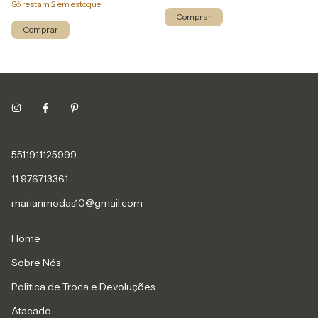
Só restam
2
em estoque!
Comprar
Comprar
5511911125999
11 976713361
marianmodas10@gmail.com
Home
Sobre Nós
Politica de Troca e Devoluções
Atacado