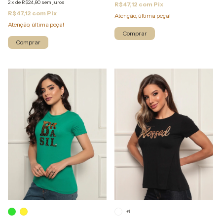
2
x
de
R$24,80
sem juros
R$47,12
com
Pix
R$47,12
com
Pix
Atenção, última peça!
Atenção, última peça!
Comprar
Comprar
+1