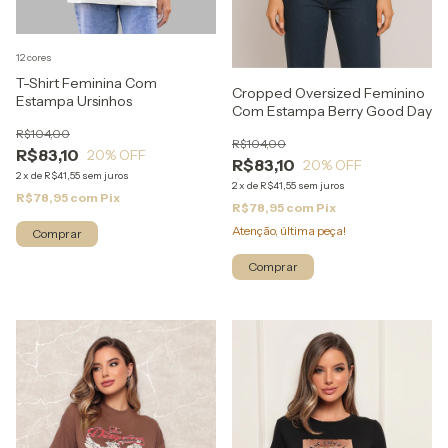
12 cores
T-Shirt Feminina Com
Cropped Oversized Feminino
Estampa Ursinhos
Com Estampa Berry Good Day
R$104,00
R$104,00
R$83,10
20
% OFF
R$83,10
20
% OFF
2
x
de
R$41,55
sem juros
2
x
de
R$41,55
sem juros
R$78,95
com
Pix
R$78,95
com
Pix
Atenção, última peça!
Comprar
Comprar