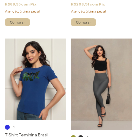
R$88,35
com
Pix
R$208,91
com
Pix
Atenção, última peça!
Atenção, última peça!
Comprar
Comprar
+1
T Shirt Feminina Brasil