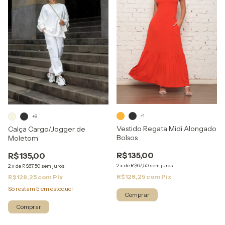
+1
+8
Vestido Regata Midi Alongado
Calça Cargo/Jogger de
Bolsos
Moletom
R$135,00
R$135,00
2
x
de
R$67,50
sem juros
2
x
de
R$67,50
sem juros
R$128,25
com
Pix
R$128,25
com
Pix
Só restam
5
em estoque!
Comprar
Comprar