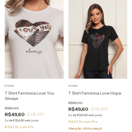
2 cores
2 cores
T Shirt Feminina Love You
T Shirt Feminina Love Hope
Always
R$62,00
R$62,00
R$49,60
20
% OFF
R$49,60
20
% OFF
2
x
de
R$24,80
sem juros
2
x
de
R$24,80
sem juros
R$47,12
com
Pix
R$47,12
com
Pix
Atenção, última peça!