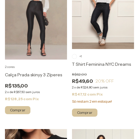
+1
T Shirt Feminina NYC Dreams
2 cores
Calça Prada skinyy 3 Zíperes
R$62,00
R$49,60
20
% OFF
R$135,00
2
x
de
R$24,80
sem juros
2
x
de
R$67,50
sem juros
R$47,12
com
Pix
R$128,25
com
Pix
Só restam
2
em estoque!
Comprar
Comprar