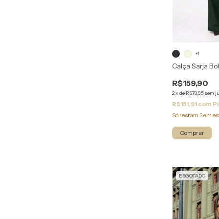
+1
Calça Sarja Bo
R$159,90
2
x
de
R$79,95
sem j
R$151,91
com
P
Só restam
3
em es
Comprar
ESGOTADO