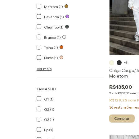
Marrom (1)
Lavanda (1)
Chumbo (1)
Branco (1)
Telha (1)
Nude (1)
+8
Ver mais
Calça Cargo/J
Moletom
R$135,00
TAMANHO
2
x
de
R$67,50
sem j
G1 (1)
R$128,25
com
Só restam
5
em es
G2 (1)
Comprar
G3 (1)
Pp (1)