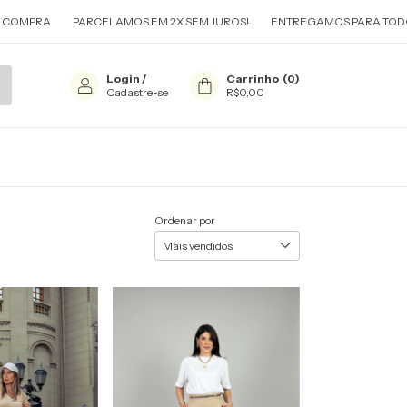
PARCELAMOS EM 2X SEM JUROS!
ENTREGAMOS PARA TODO O BRASIL!
Login
/
Carrinho
(
0
)
Cadastre-se
R$0,00
Ordenar por