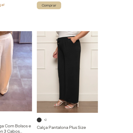
ça!
Comprar
+2
ga Com Bolsos e
Calça Pantalona Plus Size
on 3 Cabos