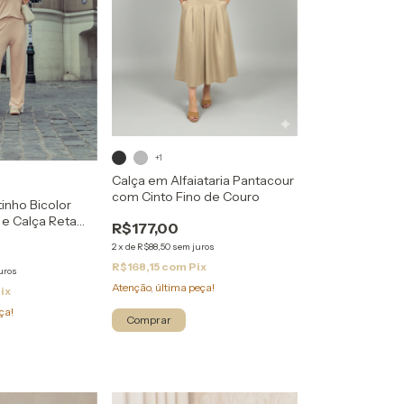
+1
Calça em Alfaiataria Pantacour
com Cinto Fino de Couro
inho Bicolor
" e Calça Reta
R$177,00
2
x
de
R$88,50
sem juros
R$168,15
com
Pix
uros
Atenção, última peça!
ix
ça!
Comprar