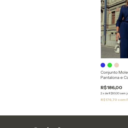
Conjunto Mole
Pantalona e C
R$186,00
2
x
de
R$93,00
sem j
R$176,70
com