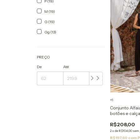
P (19)
M (19)
G (19)
Gg (13)
PREÇO
De
Até
+6
Conjunto Alfai
botões e calça
R$208,00
2
x
de
R$104,00
sem 
R$197,60
com
P