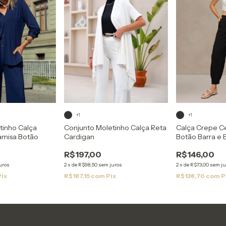
+1
+1
tinho Calça
Conjunto Moletinho Calça Reta
Calça Crepe 
amisa Botão
Cardigan
Botão Barra e E
R$197,00
R$146,00
uros
2
x
de
R$98,50
sem juros
2
x
de
R$73,00
sem ju
Pix
R$187,15
com
Pix
R$138,70
com
P