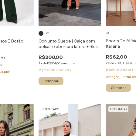
+3
+2
Shorts De Alfai
Conjunto Suede | Calça com
lsos E Botão
Italiana
bolsos e abertura lateral+ Blusa
Manga Longa com bolsinho
R$62,00
R$208,00
uros
2
x
de
R$31,00
sem ju
2
x
de
R$104,00
sem juros
ix
R$58,90
com
Pi
R$197,60
com
Pix
toque!
Atenção, última pe
Comprar
Comprar
ESGOTADO
ESGOTADO