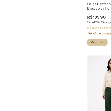
Calça Pantaco
Elastico Linho
R$189,90
2
x
de
R$94,95
sem j
R$180,41
com
P
Atenção, última p
Comprar