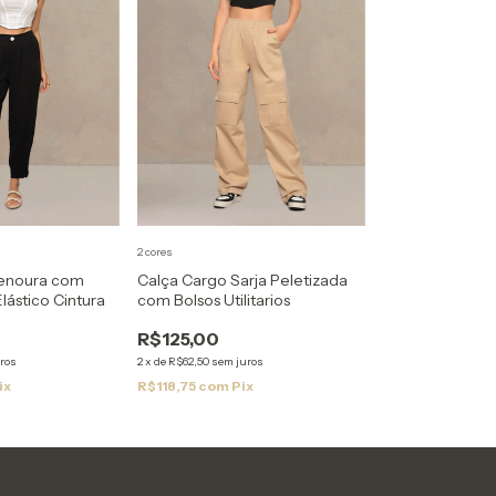
2 cores
Cenoura com
Calça Cargo Sarja Peletizada
lástico Cintura
com Bolsos Utilitarios
R$125,00
ros
2
x
de
R$62,50
sem juros
ix
R$118,75
com
Pix