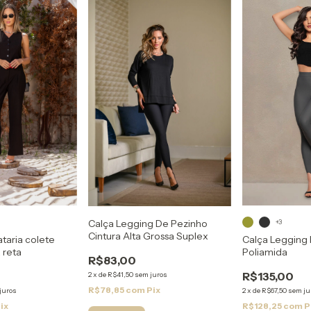
Calça Legging De Pezinho
+3
Cintura Alta Grossa Suplex
ataria colete
Calça Legging
 reta
Poliamida
R$83,00
R$135,00
2
x
de
R$41,50
sem juros
R$78,85
com
Pix
juros
2
x
de
R$67,50
sem ju
ix
R$128,25
com
P