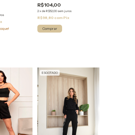
R$104,00
2
x
de
R$52,00
sem juros
ros
R$98,80
com
Pix
ix
toque!
Comprar
ESGOTADO