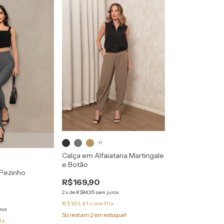
+1
Calça em Alfaiataria Martingale
e Botão
 Pezinho
R$169,90
2
x
de
R$84,95
sem juros
R$161,41
com
Pix
ros
Só restam
2
em estoque!
ix