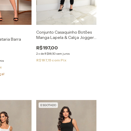
Conjunto Casaquinho Botões
Manga Lapela & Calça Jogger
ataria Barra
Cargo Moletinnho
R$197,00
2
x
de
R$98,50
sem juros
R$187,15
com
Pix
ros
x
ça!
ESGOTADO