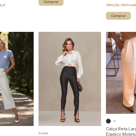
Comprar
eça!
Atenção, última pe
Comprar
+1
Calça Reta Lar
2 cores
Elastico Molet