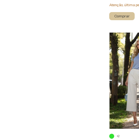
Atenção, última p
Comprar
+2