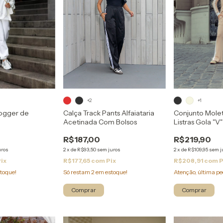
+2
+1
Calça Track Pants Alfaiataria
Conjunto Molet
ogger de
Acetinada Com Bolsos
Listras Gola "V
Com Abertura
R$187,00
R$219,90
2
x
de
R$93,50
sem juros
2
x
de
R$109,95
sem j
uros
R$177,65
com
Pix
R$208,91
com
P
Pix
Só restam
2
em estoque!
Atenção, última pe
toque!
Comprar
Comprar