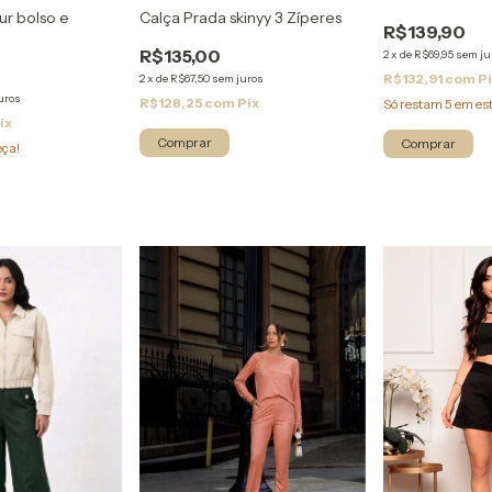
Felpudo
ur bolso e
Calça Prada skinyy 3 Zíperes
R$139,90
R$135,00
2
x
de
R$69,95
sem ju
R$132,91
com
P
2
x
de
R$67,50
sem juros
uros
R$128,25
com
Pix
Só restam
5
em es
ix
Comprar
Comprar
eça!