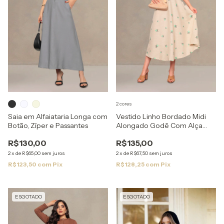
2 cores
Saia em Alfaiataria Longa com
Vestido Linho Bordado Midi
Botão, Zíper e Passantes
Alongado Godê Com Alça
Regulável
R$130,00
R$135,00
2
x
de
R$65,00
sem juros
2
x
de
R$67,50
sem juros
R$123,50
com
Pix
R$128,25
com
Pix
ESGOTADO
ESGOTADO