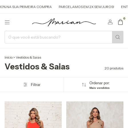
UA PRIMEIRA COMPRA
PARCELAMOS EM 2X SEM JUROS!
ENTREGAMOS 
0
Início
>
Vestidos & Saias
Vestidos & Saias
20 produtos
Ordenar por:
Filtrar
Mais vendidos