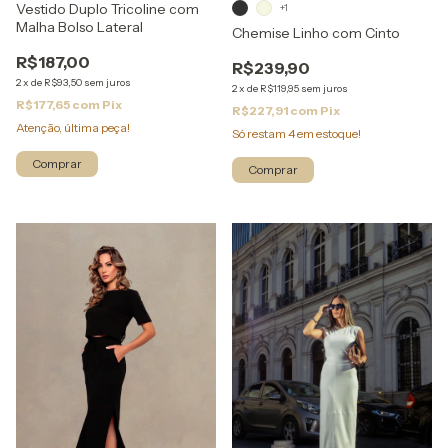
Vestido Duplo Tricoline com
+1
Malha Bolso Lateral
Chemise Linho com Cinto
R$187,00
R$239,90
2
x
de
R$93,50
sem juros
2
x
de
R$119,95
sem juros
R$177,65
com
Pix
R$227,91
com
Pix
Atenção, última peça!
Só restam
4
em estoque!
Comprar
Comprar