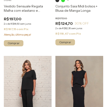
5 cores
+1
Vestido Sensuale Regata
Conjunto Saia Midi bolsos +
Malha com elastano e
Blusa de Manga Longa
aplicacao
R$197,00
R$177,00
R$124,70
30
% OFF
2
x
de
R$98,50
sem juros
2
x
de
R$62,35
sem juros
R$187,15
com
Pix
R$118,47
com
Pix
Atenção, última peça!
Comprar
Comprar