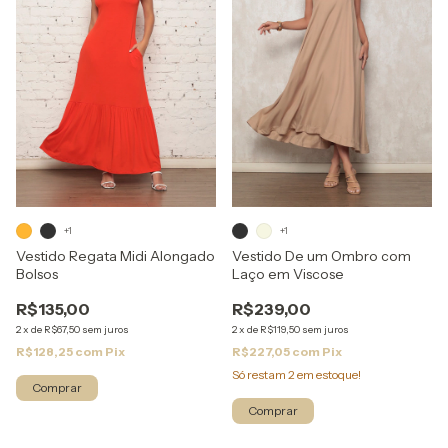
+1
+1
Vestido Regata Midi Alongado
Vestido De um Ombro com
Bolsos
Laço em Viscose
R$135,00
R$239,00
2
x
de
R$67,50
sem juros
2
x
de
R$119,50
sem juros
R$128,25
com
Pix
R$227,05
com
Pix
Só restam
2
em estoque!
Comprar
Comprar