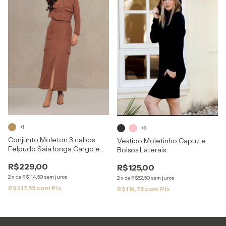
+1
+3
Conjunto Moleton 3 cabos
Vestido Moletinho Capuz e
Felpudo Saia longa Cargo e
Bolsos Laterais
Casaco Botao Dourado
R$229,00
R$125,00
2
x
de
R$114,50
sem juros
2
x
de
R$62,50
sem juros
R$217,55
com
Pix
R$118,75
com
Pix