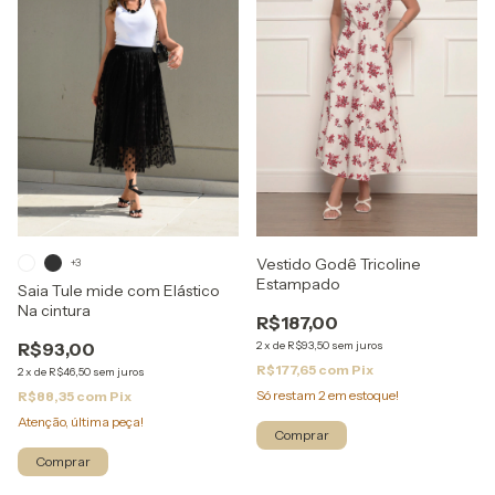
Vestido Godê Tricoline
+3
Estampado
Saia Tule mide com Elástico
Na cintura
R$187,00
R$93,00
2
x
de
R$93,50
sem juros
R$177,65
com
Pix
2
x
de
R$46,50
sem juros
Só restam
2
em estoque!
R$88,35
com
Pix
Atenção, última peça!
Comprar
Comprar