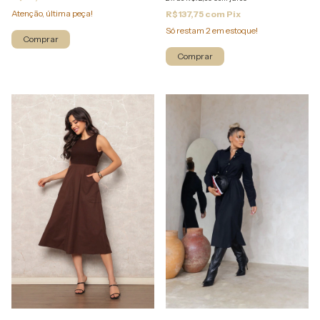
Atenção, última peça!
R$137,75
com
Pix
Só restam
2
em estoque!
Comprar
Comprar