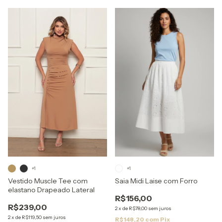
+1
+1
Vestido Muscle Tee com
Saia Midi Laise com Forro
elastano Drapeado Lateral
R$156,00
R$239,00
2
x
de
R$78,00
sem juros
2
x
de
R$119,50
sem juros
R$148,20
com
Pix