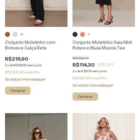
+3
+1
Conjunto Moletinho com
Conjunto Moletinho Saia Midi
Botoes e Calça Reta
Bolsos e Blusa Muscle Tee
R$219,90
R$166,00
R$114,30
31
% OFF
2
x
de
R$109,95
sem juros
2
x
de
R$57,15
sem juros
R$208,91
com
Pix
R$108,59
com
Pix
Só restam
4
em estoque!
Só restam
2
em estoque!
Comprar
Comprar