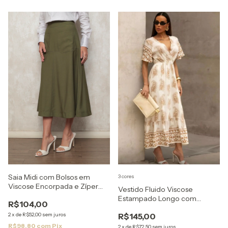
Saia Midi com Bolsos em
3 cores
Viscose Encorpada e Zíper
Vestido Fluido Viscose
Lateral
Estampado Longo com
R$104,00
Elástico
2
x
de
R$52,00
sem juros
R$145,00
R$98,80
com
Pix
2
x
de
R$72,50
sem juros