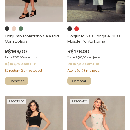
Conjunto Moletinho Saia Midi
Conjunto Saia Longa e Blusa
Com Bolsos
Muscle Ponto Roma
R$166,00
R$176,00
2
x
de
R$83,00
sem juros
2
x
de
R$88,00
sem juros
R$157,70
com
Pix
R$167,20
com
Pix
Só restam
2
em estoque!
Atenção, última peça!
Comprar
Comprar
ESGOTADO
ESGOTADO