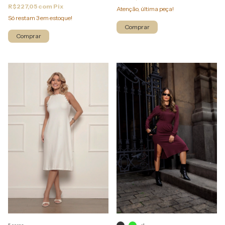
R$227,05
com
Pix
Atenção, última peça!
Só restam
3
em estoque!
Comprar
Comprar