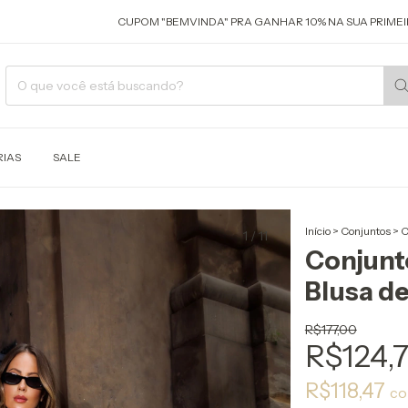
CUPOM "BEMVINDA" PRA GANHAR 10% NA SUA PRIMEIRA COM
IAS
SALE
Início
>
Conjuntos
>
C
1
/
11
Conjunto
Blusa d
R$177,00
R$124,
R$118,47
c