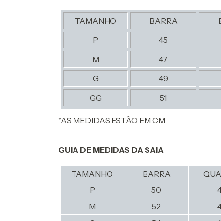
TAMANHO
BARRA
P
45
M
47
G
49
GG
51
*AS MEDIDAS ESTÃO EM CM
GUIA DE MEDIDAS DA SAIA
TAMANHO
BARRA
QUA
P
50
M
52