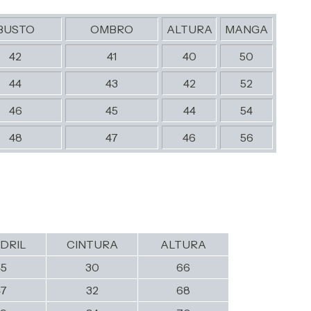
BUSTO
OMBRO
ALTURA
MANGA
42
41
40
50
44
43
42
52
46
45
44
54
48
47
46
56
DRIL
CINTURA
ALTURA
45
30
66
47
32
68