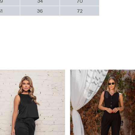
49
34
70
51
36
72