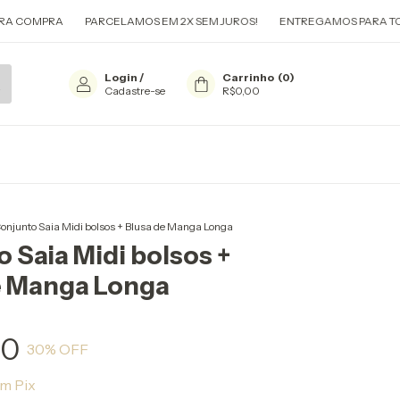
PRA
PARCELAMOS EM 2X SEM JUROS!
ENTREGAMOS PARA TODO O BRA
Login
/
Carrinho
(
0
)
Cadastre-se
R$0,00
onjunto Saia Midi bolsos + Blusa de Manga Longa
 Saia Midi bolsos +
e Manga Longa
70
30
% OFF
om
Pix