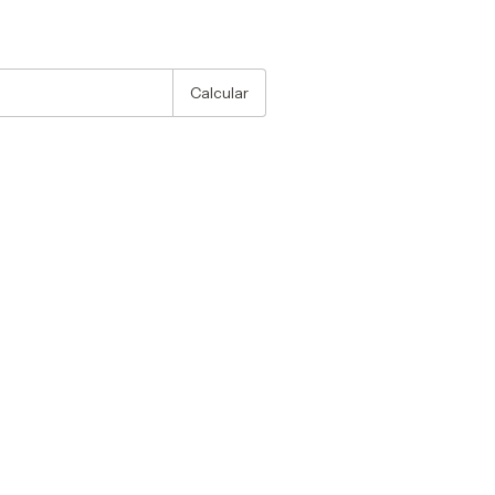
:
Alterar CEP
Calcular