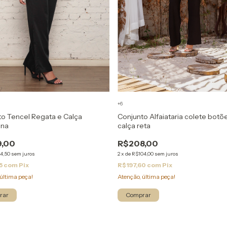
+6
to Tencel Regata e Calça
Conjunto Alfaiataria colete botõ
ona
calça reta
9,00
R$208,00
4,50
sem juros
2
x
de
R$104,00
sem juros
5
com
Pix
R$197,60
com
Pix
última peça!
Atenção, última peça!
rar
Comprar