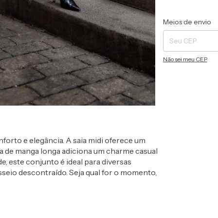
Entregas para o CEP
Meios de envio
Não sei meu CEP
forto e elegância. A saia midi oferece um
usa de manga longa adiciona um charme casual
de, este conjunto é ideal para diversas
sseio descontraído. Seja qual for o momento,