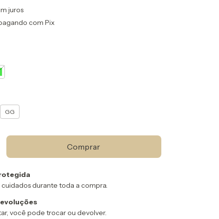
m juros
pagando com Pix
GG
rotegida
 cuidados durante toda a compra.
devoluções
ar, você pode trocar ou devolver.