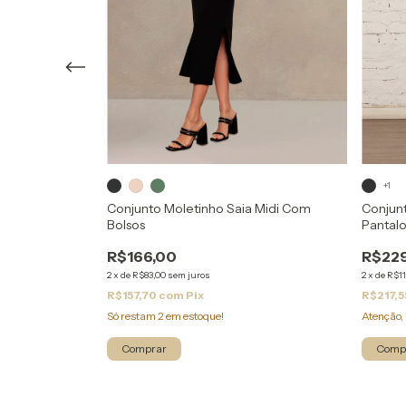
+1
Conjunto Moletinho Saia Midi Com
Conjun
com bolsos e
Bolsos
Pantal
Manga Longa
R$166,00
R$22
2
x
de
R$83,00
sem juros
2
x
de
R$11
R$157,70
com
Pix
R$217,5
Só restam
2
em estoque!
Atenção, 
Comprar
Comp