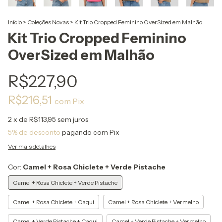
Início
>
Coleções Novas
>
Kit Trio Cropped Feminino OverSized em Malhão
Kit Trio Cropped Feminino
OverSized em Malhão
R$227,90
R$216,51
com
Pix
2
x de
R$113,95
sem juros
5% de desconto
pagando com Pix
Ver mais detalhes
Cor:
Camel + Rosa Chiclete + Verde Pistache
Camel + Rosa Chiclete + Verde Pistache
Camel + Rosa Chiclete + Caqui
Camel + Rosa Chiclete + Vermelho
Camel + Verde Pistache + Caqui
Camel + Verde Pistache + Vermelho