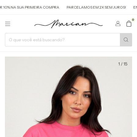
% NA SUA PRIMEIRA COMPRA
PARCELAMOS EM 2X SEM JUROS!
ENTR
0
1
/
15