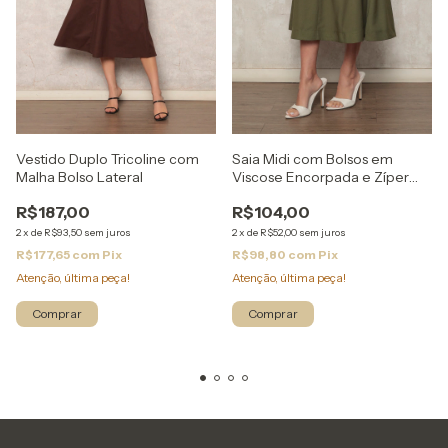
Vestido Duplo Tricoline com
Saia Midi com Bolsos em
Malha Bolso Lateral
Viscose Encorpada e Zíper
Lateral
R$187,00
R$104,00
2
x
de
R$93,50
sem juros
2
x
de
R$52,00
sem juros
R$177,65
com
Pix
R$98,80
com
Pix
Atenção, última peça!
Atenção, última peça!
Comprar
Comprar