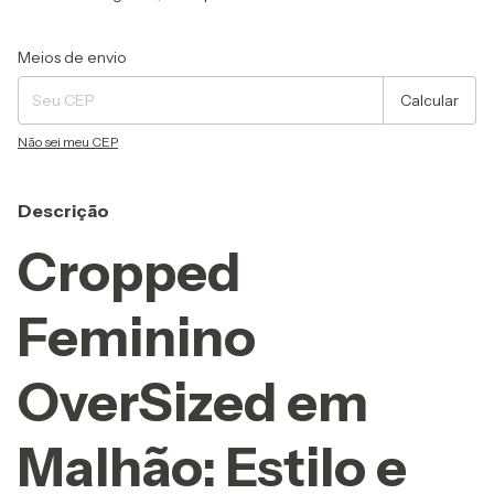
Entregas para o CEP:
Alterar CEP
Meios de envio
Calcular
Não sei meu CEP
Descrição
Cropped
Feminino
OverSized em
Malhão: Estilo e