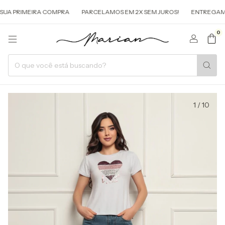
UA PRIMEIRA COMPRA
PARCELAMOS EM 2X SEM JUROS!
ENTREGAMOS 
0
1
/
10