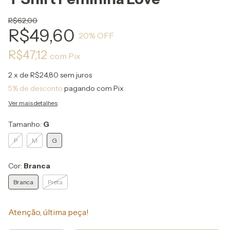
R$62,00
R$49,60
20
% OFF
R$47,12
com
Pix
2
x de
R$24,80
sem juros
5% de desconto
pagando com Pix
Ver mais detalhes
Tamanho:
G
P
M
G
Cor:
Branca
Branca
Preta
Atenção, última peça!