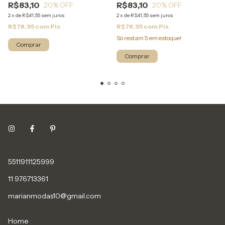
R$83,10
R$83,10
20
% OFF
20
% OFF
2
x
de
R$41,55
sem juros
2
x
de
R$41,55
sem juros
R$78,95
com
Pix
R$78,95
com
Pix
Só restam
5
em estoque!
Comprar
Comprar
5511911125999
11 976713361
marianmodas10@gmail.com
Home